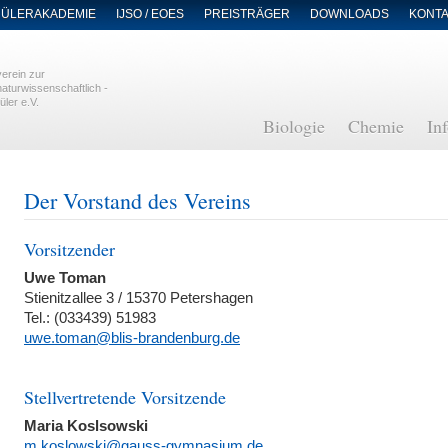
ÜLERAKADEMIE
IJSO / EOES
PREISTRÄGER
DOWNLOADS
KONT
erein zur
aturwissenschaftlich -
üler e.V.
Navigation
Biologie
Chemie
In
überspringen
Der Vorstand des Vereins
Vorsitzender
Uwe Toman
Stienitzallee 3 / 15370 Petershagen
Tel.: (033439) 51983
uwe.toman@blis-brandenburg.de
Stellvertretende Vorsitzende
Maria Koslsowski
m.koslowski@gauss-gymnasium.de