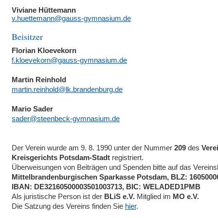
Viviane Hüttemann
v.huettemann@gauss-gymnasium.de
Beisitzer
Florian Kloevekorn
f.kloevekorn@gauss-gymnasium.de
Martin Reinhold
martin.reinhold@lk.brandenburg.de
Mario Sader
sader@steenbeck-gymnasium.de
Der Verein wurde am 9. 8. 1990 unter der Nummer
209
des
Verei
Kreisgerichts Potsdam-Stadt
registriert.
Überweisungen von Beiträgen und Spenden bitte auf das Vereinsk
Mittelbrandenburgischen Sparkasse Potsdam, BLZ: 16050000
IBAN: DE32160500003501003713, BIC: WELADED1PMB
Als juristische Person ist der
BLiS e.V.
Mitglied im
MO e.V.
Die Satzung des Vereins finden Sie
hier
.