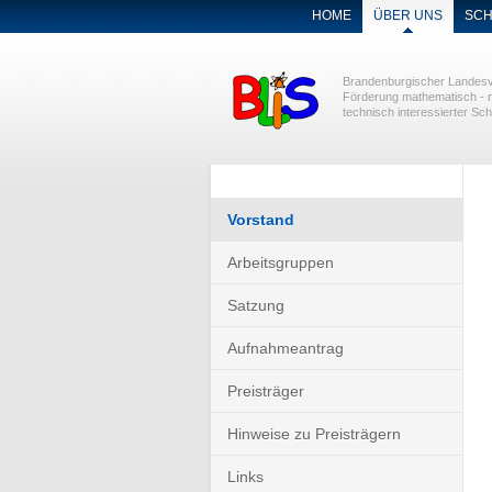
NAVIGATION
HOME
ÜBER UNS
SCH
ÜBERSPRINGEN
Brandenburgischer Landesv
Förderung mathematisch - n
technisch interessierter Sch
Navigation
Vorstand
überspringen
Arbeitsgruppen
Satzung
Aufnahmeantrag
Preisträger
Hinweise zu Preisträgern
Links