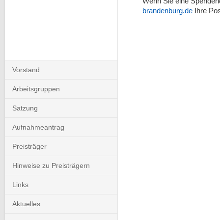
Wenn Sie eine Spendenqui
brandenburg.de
Ihre Pos
Navigation
Vorstand
überspringen
Arbeitsgruppen
Satzung
Aufnahmeantrag
Preisträger
Hinweise zu Preisträgern
Links
Aktuelles