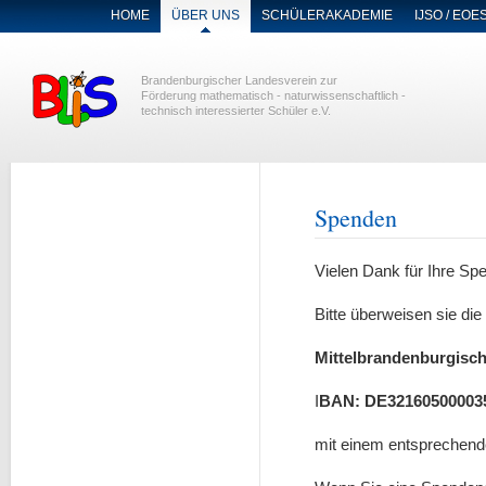
NAVIGATION
HOME
ÜBER UNS
SCHÜLERAKADEMIE
IJSO / EOE
ÜBERSPRINGEN
Brandenburgischer Landesverein zur
Förderung mathematisch - naturwissenschaftlich -
technisch interessierter Schüler e.V.
Spenden
Vielen Dank für Ihre Spe
Bitte überweisen sie di
Mittelbrandenburgisc
I
BAN: DE32160500003
mit einem entsprechen