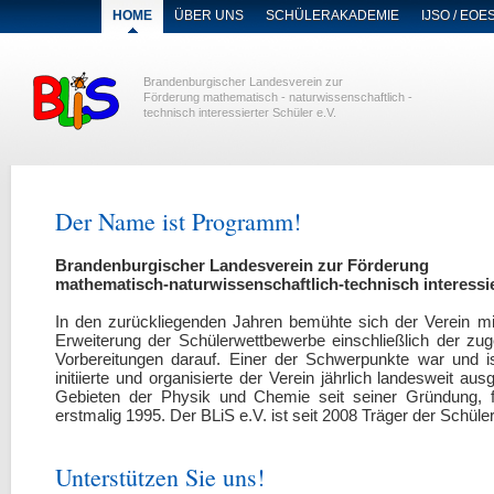
NAVIGATION
HOME
ÜBER UNS
SCHÜLERAKADEMIE
IJSO / EOE
ÜBERSPRINGEN
Brandenburgischer Landesverein zur
Förderung mathematisch - naturwissenschaftlich -
technisch interessierter Schüler e.V.
Der Name ist Programm!
Brandenburgischer Landesverein zur Förderung
mathematisch-naturwissenschaftlich-technisch interessie
In den zurückliegenden Jahren bemühte sich der Verein mi
Erweiterung der Schülerwettbewerbe einschließlich der zug
Vorbereitungen darauf. Einer der Schwerpunkte war und i
initiierte und organisierte der Verein jährlich landesweit 
Gebieten der Physik und Chemie seit seiner Gründung, fü
erstmalig 1995. Der BLiS e.V. ist seit 2008 Träger der Sch
Unterstützen Sie uns!