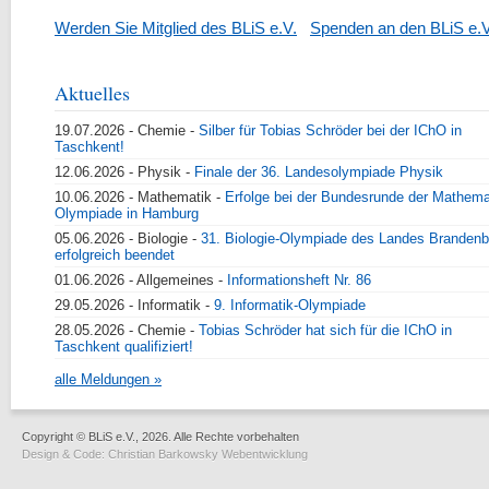
Werden Sie Mitglied des BLiS e.V.
Spenden an den BLiS e.V
Aktuelles
19.07.2026
- Chemie -
Silber für Tobias Schröder bei der IChO in
Taschkent!
12.06.2026
- Physik -
Finale der 36. Landesolympiade Physik
10.06.2026
- Mathematik -
Erfolge bei der Bundesrunde der Mathema
Olympiade in Hamburg
05.06.2026
- Biologie -
31. Biologie-Olympiade des Landes Brandenb
erfolgreich beendet
01.06.2026
- Allgemeines -
Informationsheft Nr. 86
29.05.2026
- Informatik -
9. Informatik-Olympiade
28.05.2026
- Chemie -
Tobias Schröder hat sich für die IChO in
Taschkent qualifiziert!
alle Meldungen »
Copyright © BLiS e.V., 2026. Alle Rechte vorbehalten
Design & Code:
Christian Barkowsky Webentwicklung