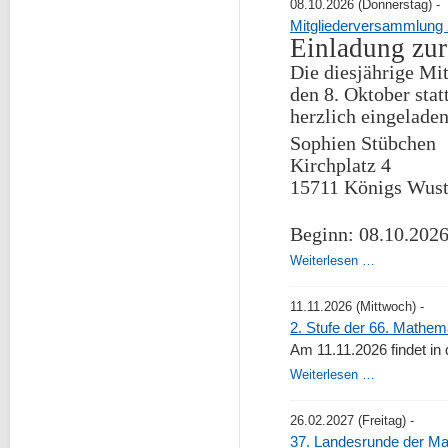
08.10.2026
(Donnerstag)
-
Mitgliederversammlung
Einladung zu
Die diesjährige M
den 8. Oktober
stat
herzlich eingeladen
Sophien Stübchen
Kirchplatz 4
15711 Königs Wust
Beginn: 08
.10.2026
Mitgliederv
Weiterlesen …
2026
11.11.2026
(Mittwoch)
-
2. Stufe der 66. Mathe
Am 11.11.2026 findet in
2.
Weiterlesen …
Stufe
der
26.02.2027
(Freitag)
-
66.
37. Landesrunde der Ma