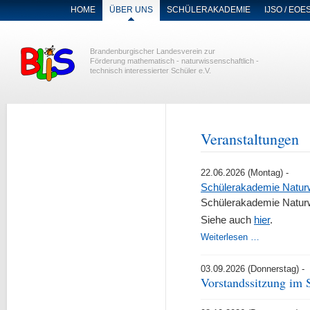
NAVIGATION
HOME
ÜBER UNS
SCHÜLERAKADEMIE
IJSO / EOE
ÜBERSPRINGEN
Brandenburgischer Landesverein zur
Förderung mathematisch - naturwissenschaftlich -
technisch interessierter Schüler e.V.
Veranstaltungen
22.06.2026
(Montag)
-
Schülerakademie Natur
Schülerakademie Natur
Siehe auch
hier
.
Schülerakad
Weiterlesen …
Naturwissen
2026
03.09.2026
(Donnerstag)
-
Vorstandssitzung im