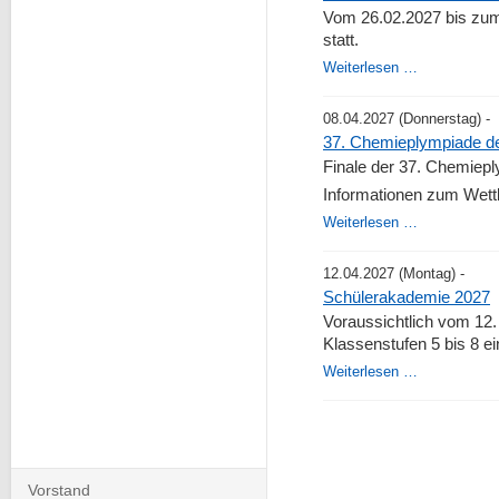
Mathematik-
Vom 26.02.2027 bis zum
Olympiade
statt.
37.
Weiterlesen …
Landesrunde
der
08.04.2027
(Donnerstag)
-
Mathematik-
37. Chemieplympiade de
Olympiade
Finale der 37. Chemiep
in
Informationen zum Wett
Brandenburg
37.
Weiterlesen …
Chemieplym
des
12.04.2027
(Montag)
-
Landes
Schülerakademie 2027
Brandenburg
Voraussichtlich vom 12. 
-
Klassenstufen 5 bis 8 e
Finale
Schülerakad
Weiterlesen …
2027
Navigation
Vorstand
überspringen