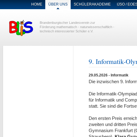
NAVIGATION
HOME
ÜBER UNS
SCHÜLERAKADEMIE
IJSO / EOE
ÜBERSPRINGEN
Brandenburgischer Landesverein zur
Förderung mathematisch - naturwissenschaftlich -
technisch interessierter Schüler e.V.
9. Informatik-Ol
29.05.2026
- Informatik
Die inzwischen 9. Infor
Die Informatik-Olympiade
für Informatik und Comp
statt. Sie sind die For
Den ersten Preis erreic
zweiten und dritten Prei
Gymnasium Frankfurt (
Strausberg).
Klara Guz